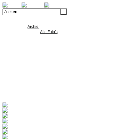
Welkom
Archief
Alle Foto's
Alle Nieuws
Over ons
Wie zijn we
Wat doen we
Kwaliteitscontrole
Machinepark
24 uurs Tandwiel Service
Vacatures
Portfolio
Contact
Alle Foto's