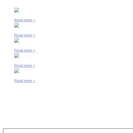
Top Nieuws
Peters FMI is 17-10-2014 verhuisd !!!
Read more
>
Peters FMI investeert in 3D meetmachine
Read more
>
Peters FMI heeft zijn machinepark uitgebreid met een nieuwe teach-in dr
Read more
>
Peters FMI heeft haar machinepark uitgebreid met een nieuwe pendel f
Read more
>
Peters FMI investeert in bewerkingscentrum met 4e as
Read more
>
Alle Nieuws
>
Verspaning
©
2026
Privacy Policy
Scroll to Top
Inloggen