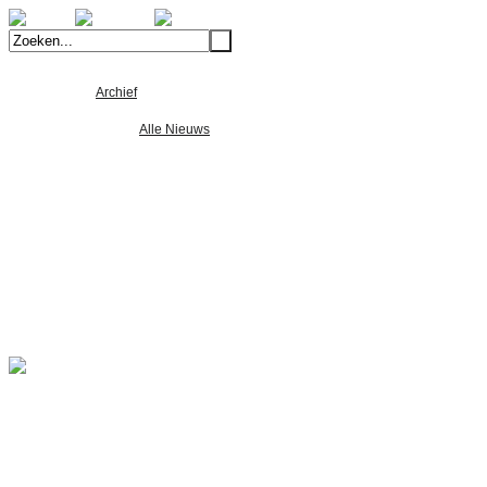
Welkom
Archief
Alle Foto's
Alle Nieuws
Over ons
Wie zijn we
Wat doen we
Kwaliteitscontrole
Machinepark
24 uurs Tandwiel Service
Vacatures
Portfolio
Contact
Peters FMI heeft haar machinepark uitgebreid met
Peters F.M.I. heeft haar machinepark, per januari 2015, uitgebreid met een ni
Peters F.M.I. heeft geïnvesteerd in een pendelfreesbank met een bereik van 2
DMV-2000
Verplaatsingen: